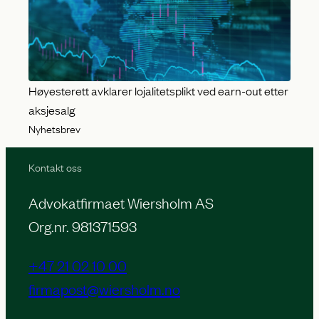
Høyesterett avklarer lojalitetsplikt ved earn-out etter
aksjesalg
Nyhetsbrev
Kontakt oss
Advokatfirmaet Wiersholm AS
Org.nr. 981371593
+47 21 02 10 00
firmapost@wiersholm.no