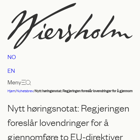
Hopp
til
innhold
NO
EN
Meny
Hjem
/
Nyhetsbrev
/
Nytt høringsnotat: Regjeringen foreslår lovendringer for å gjennomføre
Advokatfirmaet
Wiersholm
Nytt høringsnotat: Regjeringen
foreslår lovendringer for å
gjennomføre to EU-direktiver