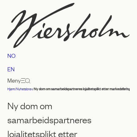
Hopp
til
innhold
NO
EN
Meny
Hjem
/
Nyhetsbrev
/
Ny dom om samarbeidspartneres lojalitetsplikt etter markedsføringslov
Advokatfirmaet
Wiersholm
Ny dom om
samarbeidspartneres
lojalitetsplikt etter