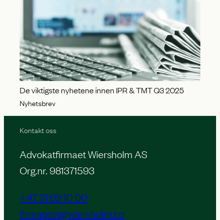
De viktigste nyhetene innen IPR & TMT Q3 2025
Nyhetsbrev
Kontakt oss
Advokatfirmaet Wiersholm AS
Org.nr. 981371593
+47 21 02 10 00
firmapost@wiersholm.no