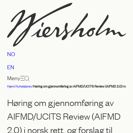
Hopp
til
innhold
NO
EN
Meny
Hjem
/
Nyhetsbrev
/
Høring om gjennomføring av AIFMD/UCITS Review (AIFMD 2.0) i norsk rett
Advokatfirmaet
Wiersholm
Høring om gjennomføring av
AIFMD/UCITS Review (AIFMD
2.0) i norsk rett, og forslag til