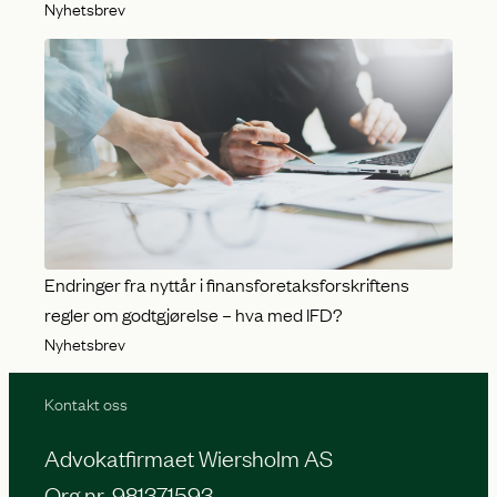
Nyhetsbrev
Endringer fra nyttår i finansforetaksforskriftens
regler om godtgjørelse – hva med IFD?
Nyhetsbrev
Kontakt oss
Advokatfirmaet Wiersholm AS
Org.nr. 981371593