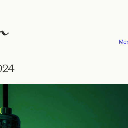
Me
024