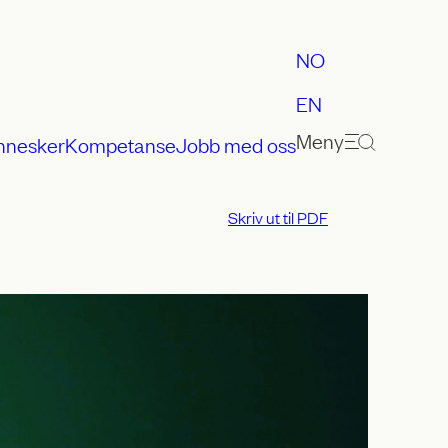
NO
EN
Meny
nnesker
Kompetanse
Jobb med oss
Skriv ut til PDF