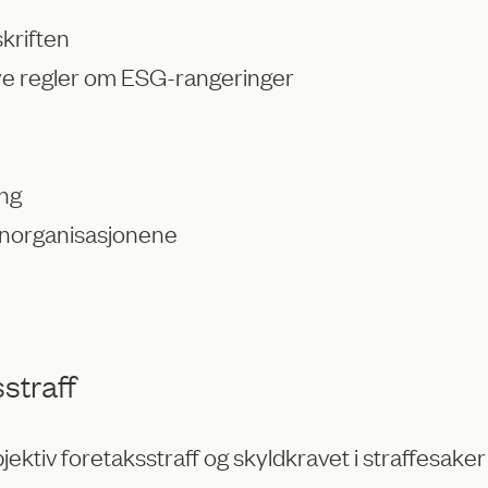
skriften
nye regler om ESG-rangeringer
ing
ernorganisasjonene
straff
ektiv foretaksstraff og skyldkravet i straffesake