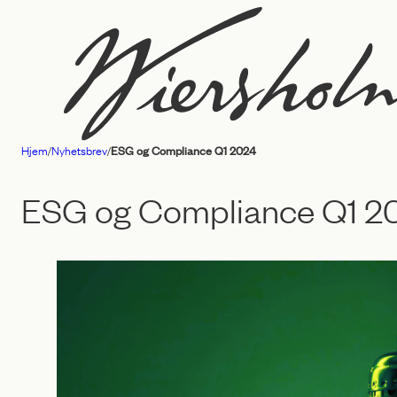
Hopp
til
innhold
Hjem
/
Nyhetsbrev
/
ESG og Compliance Q1 2024
Advokatfirmaet
Wiersholm
ESG og Compliance Q1 2