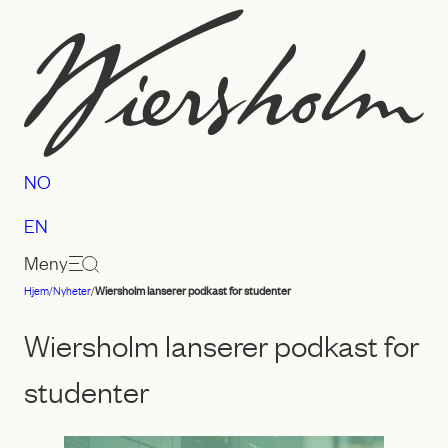
Hopp
til
innhold
NO
EN
Meny
Hjem
/
Nyheter
/
Wiersholm lanserer podkast for studenter
Advokatfirmaet
Wiersholm
Wiersholm lanserer podkast for
studenter