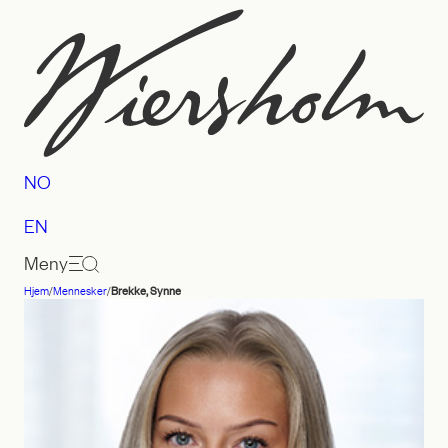
Hopp
til
innhold
NO
EN
Meny
Hjem
/
Mennesker
/
Brekke, Synne
Advokatfirmaet
Wiersholm