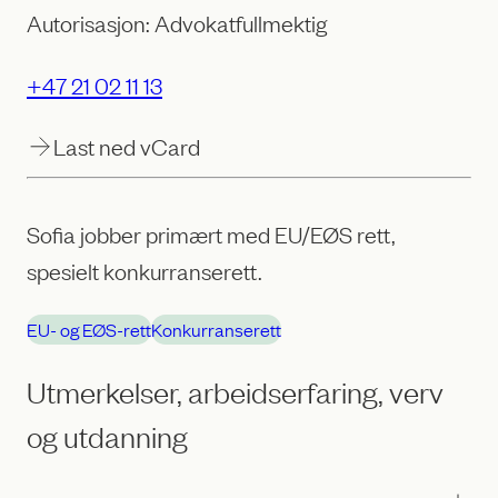
Autorisasjon: Advokatfullmektig
+47 21 02 11 13
Last ned vCard
Sofia jobber primært med EU/EØS rett,
spesielt konkurranserett.
EU- og EØS-rett
Konkurranserett
Utmerkelser, arbeidserfaring, verv
og utdanning