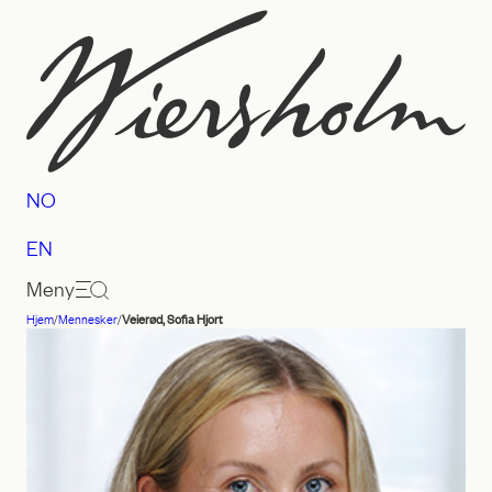
Hopp
til
innhold
NO
EN
Meny
Hjem
/
Mennesker
/
Veierød, Sofia Hjort
Advokatfirmaet
Wiersholm