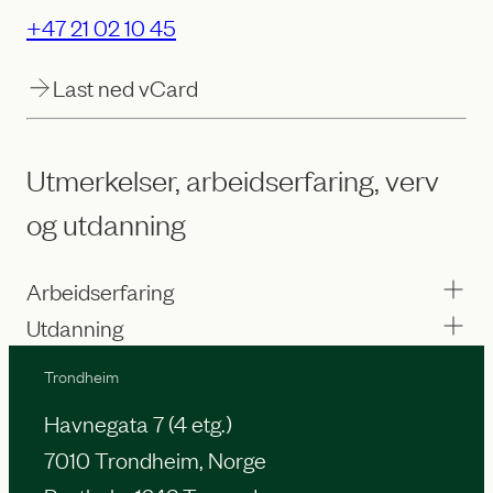
+47 21 02 10 45
Last ned vCard
Utmerkelser, arbeidserfaring, verv
og utdanning
Arbeidserfaring
Utdanning
Trondheim
Havnegata 7 (4 etg.)
7010 Trondheim, Norge