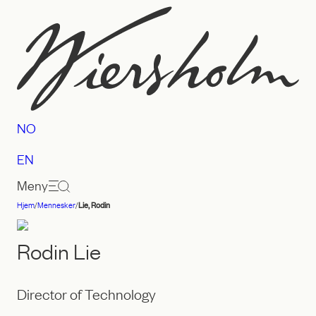
Hopp
til
innhold
NO
EN
Meny
Hjem
/
Mennesker
/
Lie, Rodin
Advokatfirmaet
Wiersholm
Rodin Lie
Director of Technology