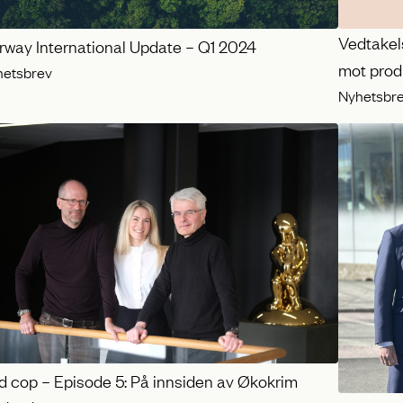
Vedtakel
rway International Update – Q1 2024
mot prod
hetsbrev
Nyhetsbr
d cop – Episode 5: På innsiden av Økokrim