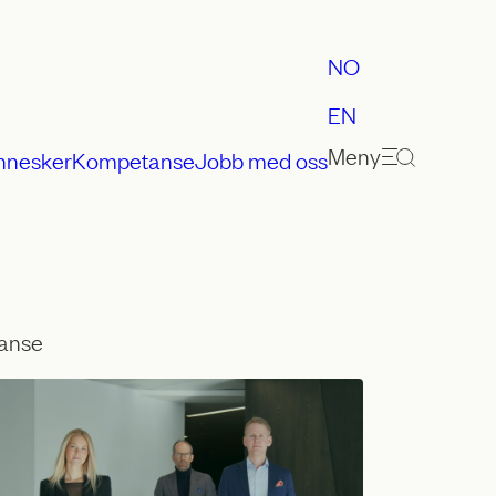
NO
EN
Meny
nnesker
Kompetanse
Jobb med oss