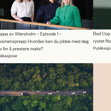
e
t
a
n
Bad Cop 
eppa av Wiersholm – Episode 1 –
s
rystet N
samensprepp: Hvordan kan du jobbe med deg
e
Publikasj
v for å prestere maks?
likasjoner