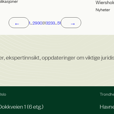
likasjoner
Wiershol
Nyheter
←
→
1
…
29
30
31
32
33
…
51
er, ekspertinnsikt, oppdateringer om viktige juri
slo
Trondh
Dokkveien 1 (6 etg.)
Havneg