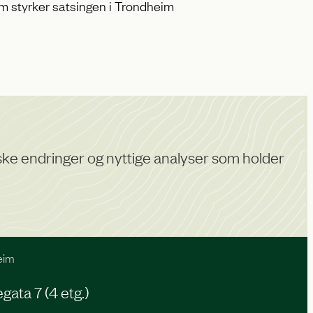
m styrker satsingen i Trondheim
diske endringer og nyttige analyser som holder
eim
ata 7 (4 etg.)