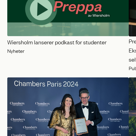
i
n
n
h
Pr
Wiersholm lanserer podkast for studenter
o
Ek
Nyheter
l
sel
d
Pub