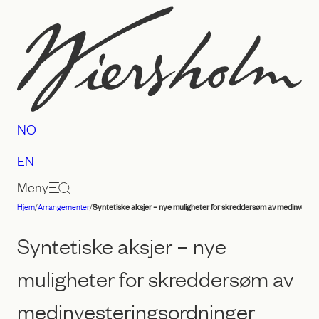
Hopp
til
innhold
NO
EN
Meny
Hjem
/
Arrangementer
/
Syntetiske aksjer – nye muligheter for skreddersøm av medinveste
Advokatfirmaet
Wiersholm
Syntetiske aksjer – nye
muligheter for skreddersøm av
medinvesteringsordninger