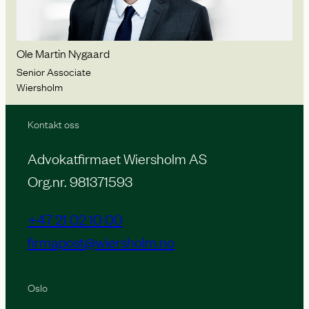
Ole Martin Nygaard
Senior Associate
Wiersholm
Kontakt oss
Advokatfirmaet Wiersholm AS
Org.nr. 981371593
+47 21 02 10 00
firmapost@wiersholm.no
Oslo