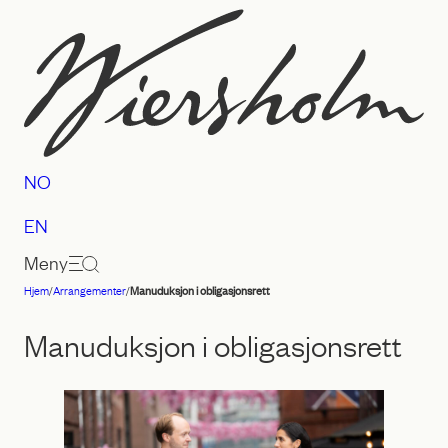
Hopp
til
innhold
NO
EN
Meny
Hjem
/
Arrangementer
/
Manuduksjon i obligasjonsrett
Advokatfirmaet
Wiersholm
Manuduksjon i obligasjonsrett