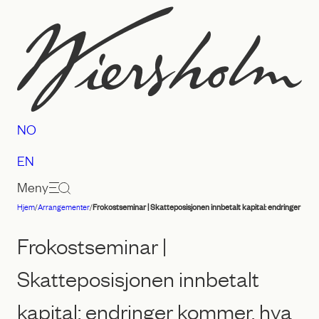
Hopp
til
innhold
NO
EN
Meny
Hjem
/
Arrangementer
/
Frokostseminar | Skatteposisjonen innbetalt kapital: endringer kom
Advokatfirmaet
Wiersholm
Frokostseminar |
Skatteposisjonen innbetalt
kapital: endringer kommer, hva