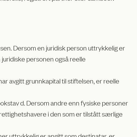
elsen. Dersom en juridisk person uttrykkelig er
en juridiske personen også reelle
avgitt grunnkapital til stiftelsen, er reelle
dd bokstav d. Dersom andre enn fysiske personer
 rettighetshavere i den som er tilstått særlige
r uttrykkelig er angitt som destinatar, er