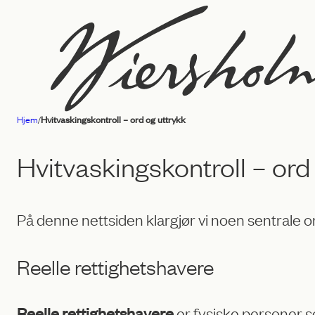
Hopp
til
innhold
Hjem
/
Hvitvaskingskontroll – ord og uttrykk
Advokatfirmaet
Wiersholm
Hvitvaskingskontroll – ord
På denne nettsiden klargjør vi noen sentrale o
Reelle rettighetshavere
er fysiske personer so
Reelle rettighetshavere