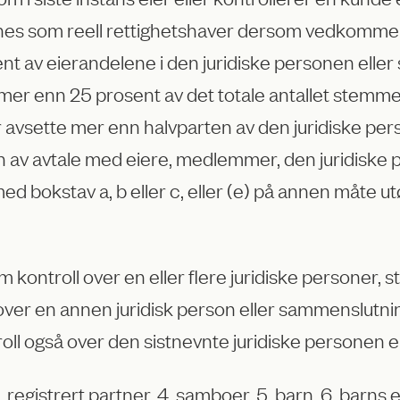
le regnes som reell rettighetshaver dersom vedk
nt av eierandelene i den juridiske personen elle
mer enn 25 prosent av det totale antallet stemmer
ler avsette mer enn halvparten av den juridiske p
nn av avtale med eiere, medlemmer, den juridiske
med bokstav a, b eller c, eller (e) på annen måte u
kontroll over en eller flere juridiske personer, s
ver en annen juridisk person eller sammenslutning
roll også over den sistnevnte juridiske personen 
. registrert partner, 4. samboer, 5. barn, 6. barns 