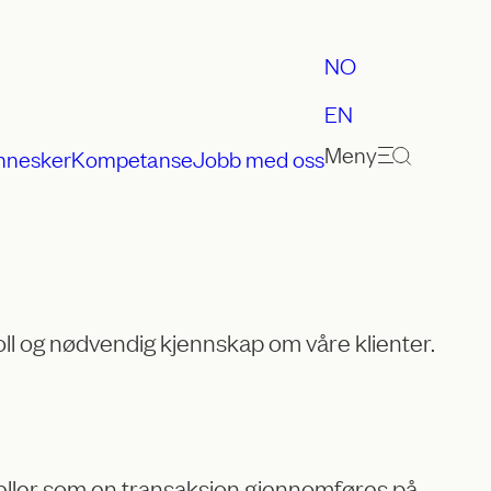
NO
EN
Meny
nnesker
Kompetanse
Jobb med oss
oll og nødvendig kjennskap om våre klienter.
e eller som en transaksjon gjennomføres på