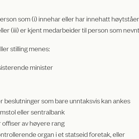
erson som (i) innehar eller har innehatt høytstående 
er (iii) er kjent medarbeider til person som nevnt i
er stilling menes:
sisterende minister
r beslutninger som bare unntaksvis kan ankes
omstol eller sentralbank
r offiser av høyere rang
trollerende organ i et statseid foretak, eller