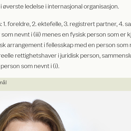
 øverste ledelse i internasjonal organisasjon.
foreldre, 2. ektefelle, 3. registrert partner, 4. sa
m nevnt i (iii) menes en fysisk person som er kjent
k arrangement i fellesskap med en person som nevn
 reelle rettighetshaver i juridisk person, sammens
 person som nevnt i (i).
mål