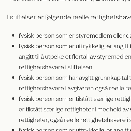
I stiftelser er følgende reelle rettighetshav
fysisk person som er styremedlem eller dagl
fysisk person som er uttrykkelig, er angitt
angitt til å utpeke et flertall av styremedl
rettighetshavere i stiftelsen.
fysisk person som har avgitt grunnkapital ti
rettighetshavere i avgiveren også reelle re
fysisk person som er tilstått særlige rett
er tilstått særlige rettigheter i medhold av
rettigheter, også reelle rettighetshavere i s
fysisk person som er uttrykkelig, er angit