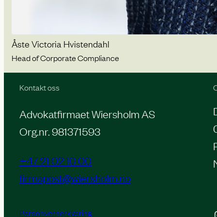
Åste Victoria Hvistendahl
Head of Corporate Compliance
Kontakt oss
O
Advokatfirmaet Wiersholm AS
Org.nr. 981371593
+47 21 02 10 00
firmapost@wiersholm.no
Personvernerklæring
Inst