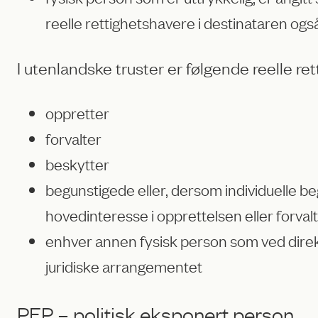
reelle rettighetshavere i destinataren også 
I utenlandske truster er følgende reelle re
oppretter
forvalter
beskytter
begunstigede eller, dersom individuelle b
hovedinteresse i opprettelsen eller forval
enhver annen fysisk person som ved direkte
juridiske arrangementet
PEP – politisk eksponert person