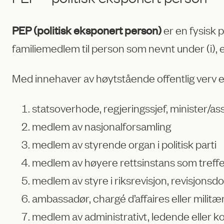
er en fysisk p
PEP (politisk eksponert person)
familiemedlem til person som nevnt under (i), ell
Med innehaver av høytstående offentlig verv ell
statsoverhode, regjeringssjef, minister/as
medlem av nasjonalforsamling
medlem av styrende organ i politisk parti
medlem av høyere rettsinstans som treffe
medlem av styre i riksrevisjon, revisjonsd
ambassadør, chargé d’affaires eller militæ
medlem av administrativt, ledende eller kon