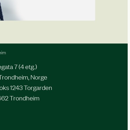
eim
ata 7 (4 etg.)
Trondheim, Norge
oks 1243 Torgarden
462 Trondheim