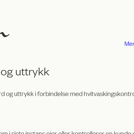
Me
 og uttrykk
rd og uttrykk i forbindelse med hvitvaskingskontr
m i siste instans eier eller kontrollerer en kund