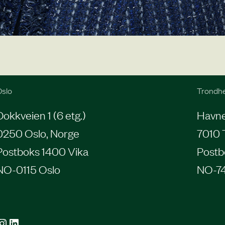
slo
Trondh
Dokkveien 1 (6 etg.)
Havneg
0250 Oslo, Norge
7010 
Postboks 1400 Vika
Postb
NO-0115 Oslo
NO-7
agram
LinkedIn