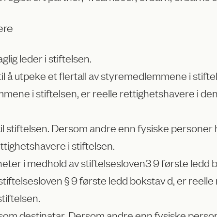
ere
ig leder i stiftelsen.
 til å utpeke et flertall av styremedlemmene i stift
emmene i stiftelsen, er reelle rettighetshavere i d
l stiftelsen. Dersom andre enn fysiske personer har 
ttighetshavere i stiftelsen.
igheter i medhold av stiftelsesloven​3 9 første le
 stiftelsesloven § 9 første ledd bokstav d, er reelle
tiftelsen.
t som destinatar. Dersom andre enn fysiske persone