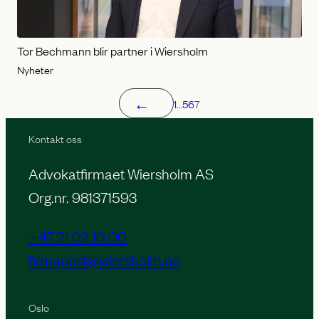
Tor Bechmann blir partner i Wiersholm
Nyheter
←
1
…
5
6
7
Kontakt oss
Advokatfirmaet Wiersholm AS
Org.nr. 981371593
+47 21 02 10 00
firmapost@wiersholm.no
Oslo