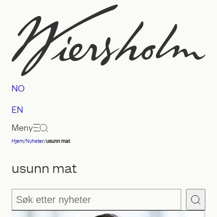
Hopp
til
innhold
NO
EN
Meny
Hjem
/
Nyheter
/
usunn mat
Advokatfirmaet
Wiersholm
usunn mat
Søk