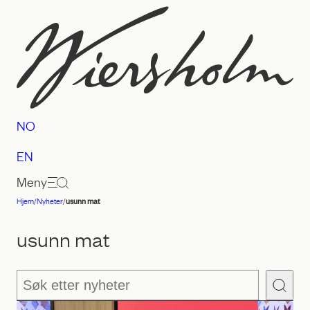
Hopp
til
innhold
NO
EN
Meny
Hjem
/
Nyheter
/
usunn mat
Advokatfirmaet
Wiersholm
usunn mat
Søk