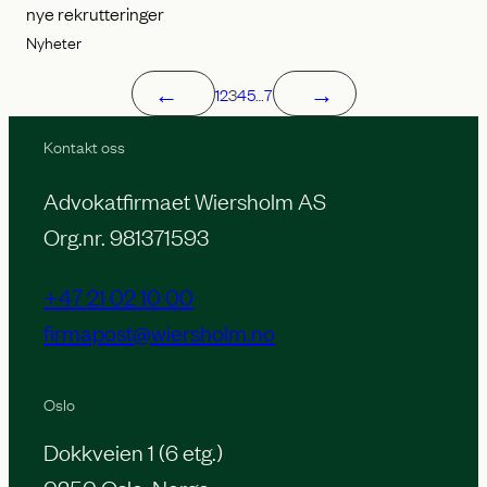
nye rekrutteringer
Nyheter
←
→
1
2
3
4
5
…
7
Kontakt oss
Advokatfirmaet Wiersholm AS
Org.nr. 981371593
+47 21 02 10 00
firmapost@wiersholm.no
Oslo
Dokkveien 1 (6 etg.)
0250 Oslo, Norge