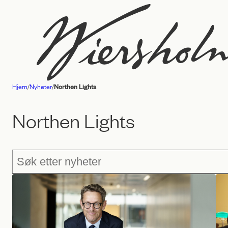
Hopp
til
innhold
Hjem
/
Nyheter
/
Northen Lights
Advokatfirmaet
Wiersholm
Northen Lights
Søk