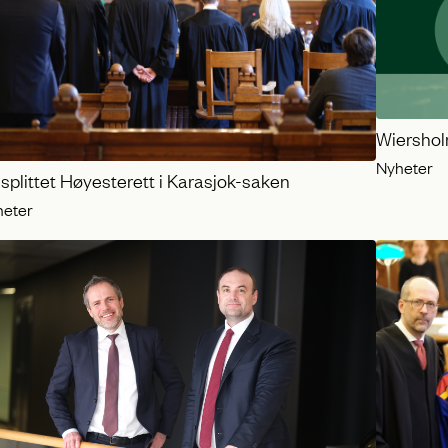
Wiershol
Nyheter
splittet Høyesterett i Karasjok-saken
heter