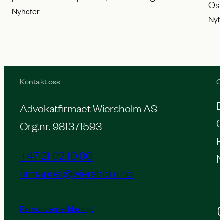
Os
Nyheter
Ny
Kontakt oss
O
Advokatfirmaet Wiersholm AS
Org.nr. 981371593
+47 21 02 10 00
firmapost@wiersholm.no
Personvernerklæring
Inst