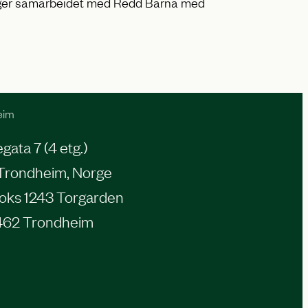
nger samarbeidet med Redd Barna med
eim
ata 7 (4 etg.)
Trondheim, Norge
oks 1243 Torgarden
462 Trondheim