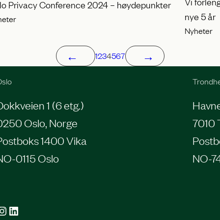
Vi forle
lo Privacy Conference 2024 – høydepunkter
nye 5 år
heter
Nyheter
←
→
1
2
3
4
5
6
7
slo
Trondh
Dokkveien 1 (6 etg.)
Havneg
0250 Oslo, Norge
7010 
Postboks 1400 Vika
Postb
NO-0115 Oslo
NO-7
agram
LinkedIn