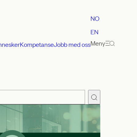
NO
EN
Meny
nnesker
Kompetanse
Jobb med oss