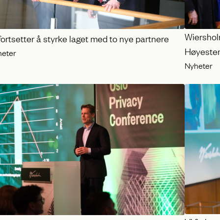
Wiershol
fortsetter å styrke laget med to nye partnere
Høyester
heter
Nyheter