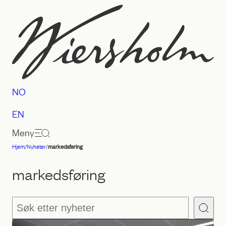
Hopp
til
innhold
NO
EN
Meny
Hjem
/
Nyheter
/
markedsføring
Advokatfirmaet
Wiersholm
markedsføring
Søk