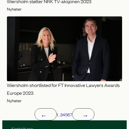
Wiersholm støtter NRK TV-aksjonen 2023
Nyheter
Wiersholm shortlisted for FT Innovative Lawyers Awards
Europe 2023
Nyheter
←
→
1
…
3
4
5
6
7
Kontakt oss