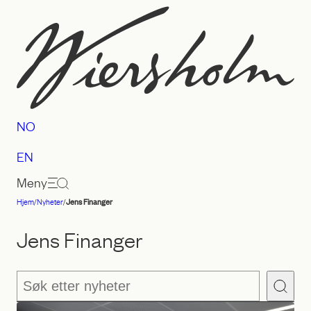
Hopp
til
innhold
NO
EN
Meny
Hjem
/
Nyheter
/
Jens Finanger
Advokatfirmaet
Wiersholm
Jens Finanger
Søk