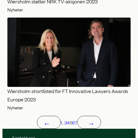
Wiersholm støtter NRK TV-aksjonen 2023
Nyheter
Wiersholm shortlisted for FT Innovative Lawyers Awards
Europe 2023
Nyheter
←
→
1
…
3
4
5
6
7
Kontakt oss