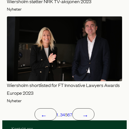
Wiersholm støtter NRK TV-aksjonen 2023
Nyheter
Wiersholm shortlisted for FT Innovative Lawyers Awards
Europe 2023
Nyheter
←
→
1
…
3
4
5
6
7
Kontakt oss