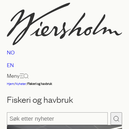
Hopp
til
innhold
NO
EN
Meny
Hjem
/
Nyheter
/
Fiskeri og havbruk
Advokatfirmaet
Wiersholm
Fiskeri og havbruk
Søk