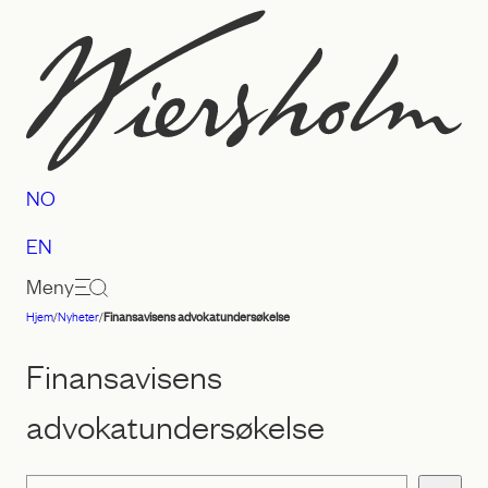
Hopp
til
innhold
NO
EN
Meny
Hjem
/
Nyheter
/
Finansavisens advokatundersøkelse
Advokatfirmaet
Wiersholm
Finansavisens
advokatundersøkelse