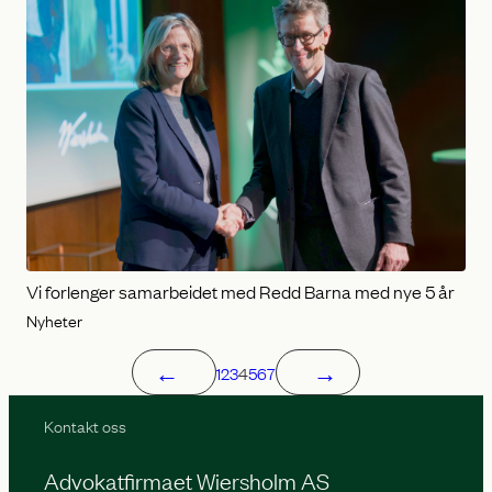
Vi forlenger samarbeidet med Redd Barna med nye 5 år
Nyheter
←
→
1
2
3
4
5
6
7
Kontakt oss
Advokatfirmaet Wiersholm AS