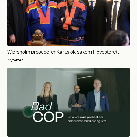
Wiersholm prosederer Karasjok-saken i Høyesterett
Nyheter