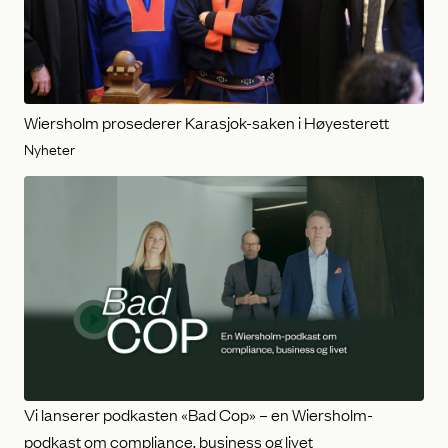
Wiersholm prosederer Karasjok-saken i Høyesterett
Nyheter
Vi lanserer podkasten «Bad Cop» – en Wiersholm-
podkast om compliance, business og livet