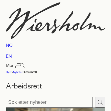
Hopp
til
innhold
NO
EN
Meny
Hjem
/
Nyheter
/
Arbeidsrett
Advokatfirmaet
Wiersholm
Arbeidsrett
Søk