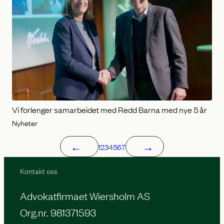
Vi forlenger samarbeidet med Redd Barna med nye 5 år
Nyheter
←
→
1
2
3
4
5
6
7
Kontakt oss
Advokatfirmaet Wiersholm AS
Org.nr. 981371593