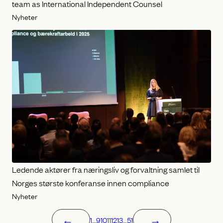
team as International Independent Counsel
Nyheter
Ledende aktører fra næringsliv og forvaltning samlet til
Norges største konferanse innen compliance
Nyheter
←
→
1
…
9
10
11
12
13
…
51