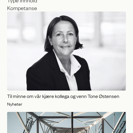
T
k
K
y
o
p
m
e
p
i
e
n
t
n
a
h
n
o
s
l
e
Til minne om vår kjære kollega og venn Tone Østensen
d
Nyheter