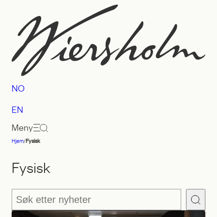
Hopp
til
innhold
NO
EN
Meny
Hjem
/
Fysisk
Advokatfirmaet
Wiersholm
Fysisk
Søk