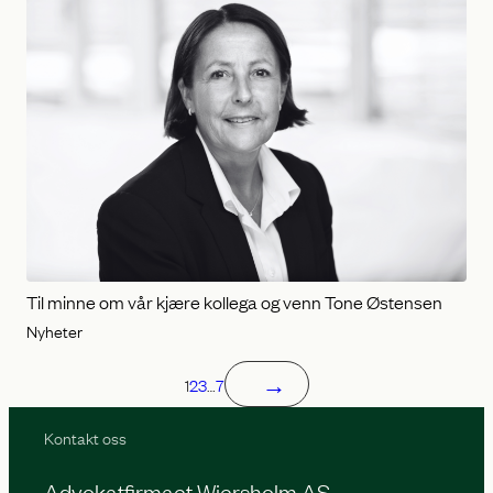
Til minne om vår kjære kollega og venn Tone Østensen
Nyheter
→
1
2
3
…
7
Kontakt oss
Advokatfirmaet Wiersholm AS