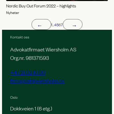
Nordic Buy Out Forum 2022 – highlights
Nyheter
←
→
1
…
4
5
6
7
Kontakt oss
Advokatfirmaet Wiersholm AS
Org.nr. 981371593
+47 21 02 10 00
firmapost@wiersholm.no
Oslo
Dokkveien 1 (6 etg.)