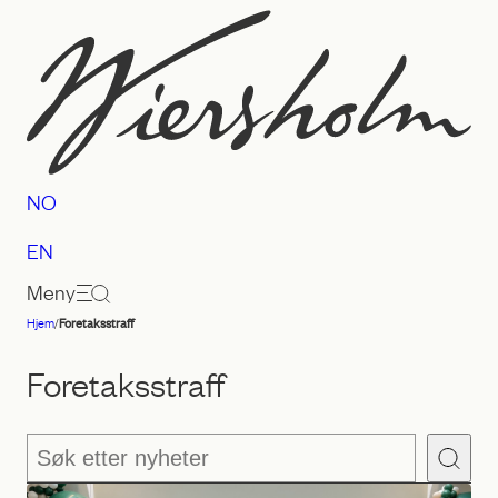
Hopp
til
innhold
NO
EN
Meny
Hjem
/
Foretaksstraff
Advokatfirmaet
Wiersholm
Foretaksstraff
Søk