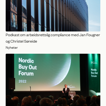
Podkast om arbeidsrettslig compliance med Jan Fougner
og Christel Søreide
Nyheter