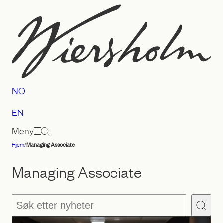
Hopp
til
innhold
NO
EN
Meny
Hjem
/
Managing Associate
Advokatfirmaet
Wiersholm
Managing Associate
Søk