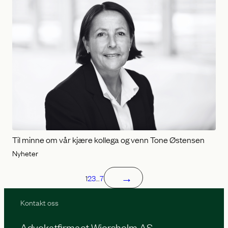
Til minne om vår kjære kollega og venn Tone Østensen
Nyheter
→
1
2
3
…
7
Kontakt oss
Advokatfirmaet Wiersholm AS