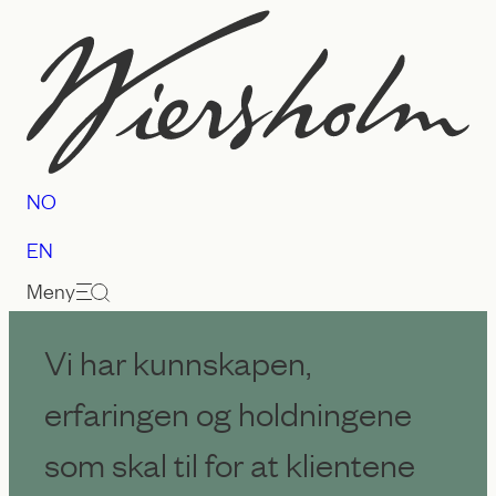
Hopp
til
innhold
NO
EN
Meny
Advokatfirmaet
Vi har kunnskapen,
Wiersholm
erfaringen og holdningene
som skal til for at klientene