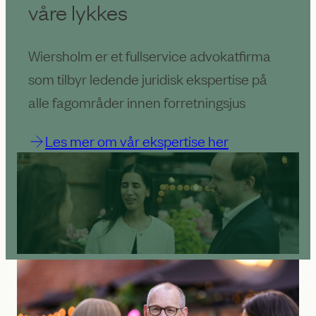
våre lykkes
Wiersholm er et fullservice advokatfirma
som tilbyr ledende juridisk ekspertise på
alle fagområder innen forretningsjus
Les mer om vår ekspertise her